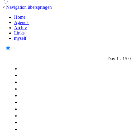
×
Navigation überspringen
Home
Agenda
Archiv
Links
myself
Day 1 - 15.