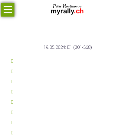
Navigation
überspringen
Home
Slalom de Bure
Agenda
Archiv
19.05.2024: E1 (301-368)
Links
myself