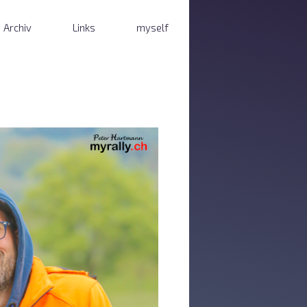
Archiv
Links
myself
 Frauenfeld