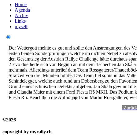
Home
Agenda
Archiv
Links
myself
Der Wettergott meinte es gut und zollte den Anstrengungen des Vera
ersten beiden Sonderprüfungen welche im dichten Nebel zu absol
den Gesamtsieg der Austrian Rallye Challenge hätte durchaus spa
2 Evo duellierte sich von Beginn an mit dem Tschechen Jan Skál
mehrmals. Allerdings unterlief dem Team Rossgatterer/Thauerböck
Strafzeit von drei Minuten führte. Das Team fiel somit in das Mitt
Schindelegger, welche auch rund um Dobersberg zu den Favoriten 
Grund eines technischen Defekts aufgeben.
Jan Skála gewinnt die
und Claudia Maier mit einem Ford Fiesta R5 MKII. Das Podium ko
Fiesta R5. Beachtlich die Aufholjagd von Martin Rossgatterer, welc
-
Zurüc
©2026
copyright by myrally.ch