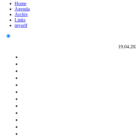
Home
Agenda
Archiv
Links
myself
19.04.20